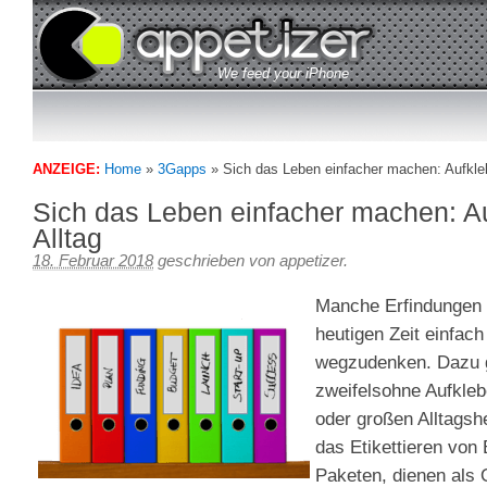
We feed your iPhone
Appetizer – 3Gapps Blog
ANZEIGE:
Home
»
3Gapps
»
Sich das Leben einfacher machen: Aufkleb
Sich das Leben einfacher machen: Au
Alltag
18. Februar 2018
geschrieben von
appetizer
.
Manche Erfindungen 
heutigen Zeit einfach
wegzudenken. Dazu 
zweifelsohne Aufkleb
oder großen Alltagshe
das Etikettieren von 
Paketen, dienen als 