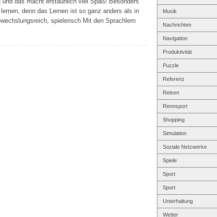
 und das macht erstaunlich viel Spaß! Besonders
lernen, denn das Lernen ist so ganz anders als in
Musik
bwechslungsreich, spielerisch Mit den Sprachlern
Nachrichten
Navigation
Produktivität
Puzzle
Referenz
Reisen
Rennsport
Shopping
Simulation
Soziale Netzwerke
Spiele
Sport
Sport
Unterhaltung
Wetter