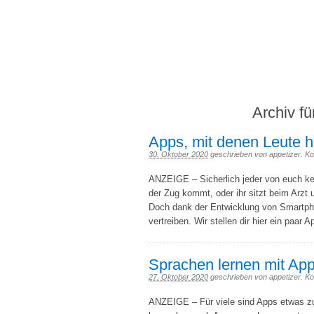
We feed yo
Appetizer – 3Gapps Blog
Archiv fü
Apps, mit denen Leute he
30. Oktober 2020
geschrieben von appetizer.
Ko
ANZEIGE – Sicherlich jeder von euch ke
der Zug kommt, oder ihr sitzt beim Arzt u
Doch dank der Entwicklung von Smartpho
vertreiben. Wir stellen dir hier ein paar 
Sprachen lernen mit App
27. Oktober 2020
geschrieben von appetizer.
Ko
ANZEIGE – Für viele sind Apps etwas zu