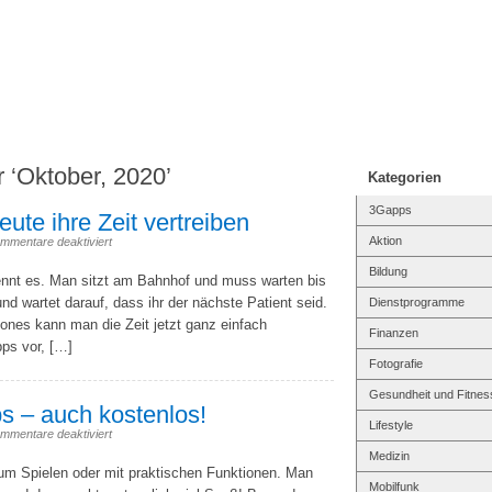
ur iPhone
r ‘Oktober, 2020’
Kategorien
3Gapps
ute ihre Zeit vertreiben
Aktion
mmentare deaktiviert
Bildung
nnt es. Man sitzt am Bahnhof und muss warten bis
nd wartet darauf, dass ihr der nächste Patient seid.
Dienstprogramme
nes kann man die Zeit jetzt ganz einfach
Finanzen
Apps vor, […]
Fotografie
Gesundheit und Fitnes
s – auch kostenlos!
Lifestyle
mmentare deaktiviert
Medizin
m Spielen oder mit praktischen Funktionen. Man
Mobilfunk