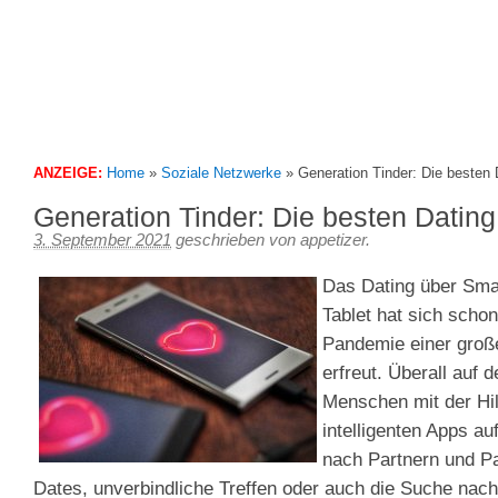
We feed your iPhone
Appetizer – 3Gapps Blog
ANZEIGE:
Home
»
Soziale Netzwerke
»
Generation Tinder: Die besten
Generation Tinder: Die besten Datin
3. September 2021
geschrieben von
appetizer
.
Das Dating über Sma
Tablet hat sich schon
Pandemie einer große
erfreut. Überall auf d
Menschen mit der Hil
intelligenten Apps au
nach Partnern und Pa
Dates, unverbindliche Treffen oder auch die Suche nac