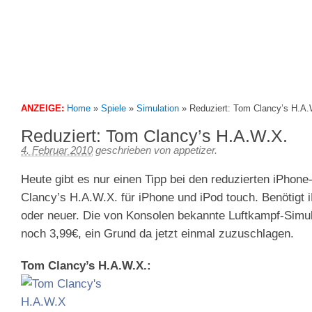
We feed your iPhone
Appetizer – 3Gapps Blog
ANZEIGE:
Home
»
Spiele
»
Simulation
»
Reduziert: Tom Clancy’s H.A.
Reduziert: Tom Clancy’s H.A.W.X.
4. Februar 2010
geschrieben von
appetizer
.
Heute gibt es nur einen Tipp bei den reduzierten iPhon
Clancy’s H.A.W.X. für iPhone und iPod touch. Benötigt 
oder neuer. Die von Konsolen bekannte Luftkampf-Simul
noch 3,99€, ein Grund da jetzt einmal zuzuschlagen.
Tom Clancy’s H.A.W.X.: